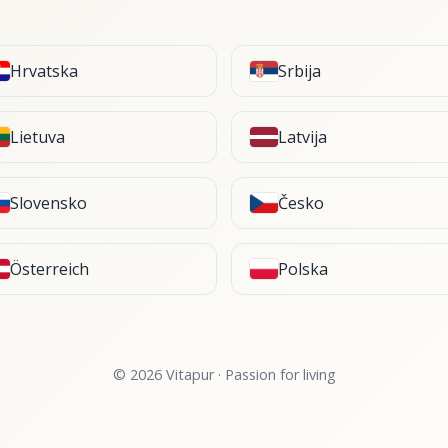
Hrvatska
Srbija
Lietuva
Latvija
Slovensko
Česko
Österreich
Polska
© 2026 Vitapur · Passion for living