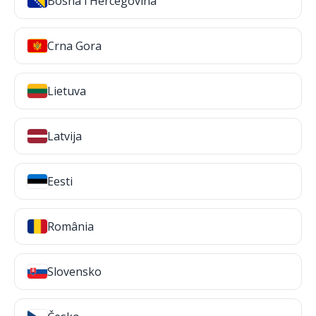
Bosna i Hercegovina
Crna Gora
Lietuva
Latvija
Eesti
România
Slovensko