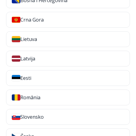
Bosna i Hercegovina
Crna Gora
Lietuva
Latvija
Eesti
România
Slovensko