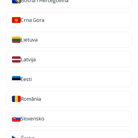
Bosna i Hercegovina
Crna Gora
Lietuva
Latvija
Eesti
România
Slovensko