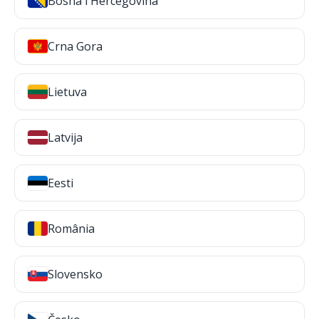
Bosna i Hercegovina
Crna Gora
Lietuva
Latvija
Eesti
România
Slovensko