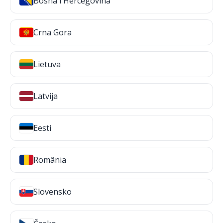
Bosna i Hercegovina
Crna Gora
Lietuva
Latvija
Eesti
România
Slovensko