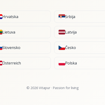
Hrvatska
Srbija
Lietuva
Latvija
Slovensko
Česko
Österreich
Polska
© 2026 Vitapur · Passion for living