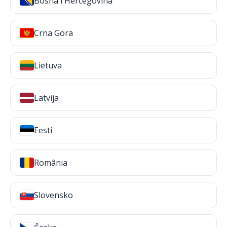
Bosna i Hercegovina
Crna Gora
Lietuva
Latvija
Eesti
România
Slovensko