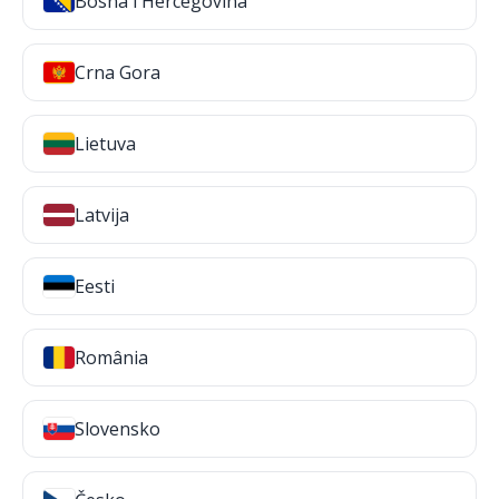
Bosna i Hercegovina
Crna Gora
Lietuva
Latvija
Eesti
România
Slovensko