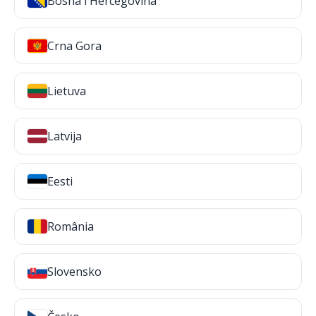
Bosna i Hercegovina
Crna Gora
Lietuva
Latvija
Eesti
România
Slovensko