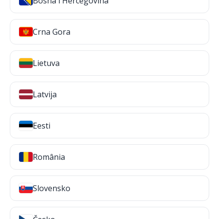
Bosna i Hercegovina
Crna Gora
Lietuva
Latvija
Eesti
România
Slovensko