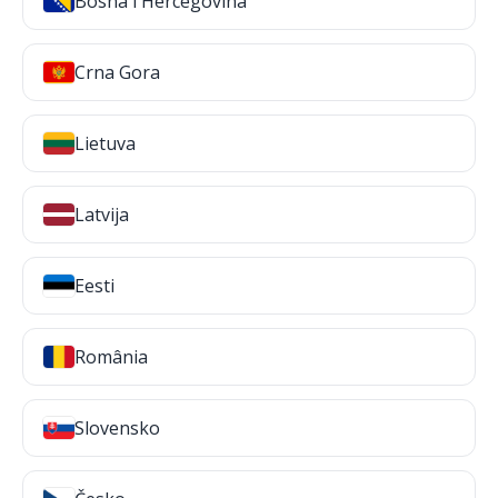
Bosna i Hercegovina
Crna Gora
Lietuva
Latvija
Eesti
România
Slovensko