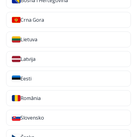
Bosna i Hercegovina
Crna Gora
Lietuva
Latvija
Eesti
România
Slovensko