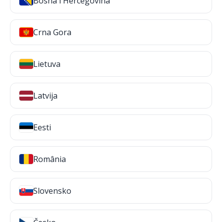
Bosna i Hercegovina
Crna Gora
Lietuva
Latvija
Eesti
România
Slovensko