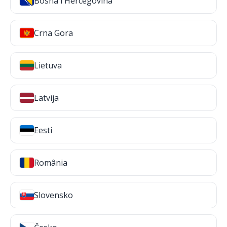
Bosna i Hercegovina
Crna Gora
Lietuva
Latvija
Eesti
România
Slovensko