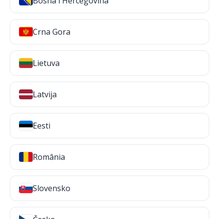
Bosna i Hercegovina
Crna Gora
Lietuva
Latvija
Eesti
România
Slovensko