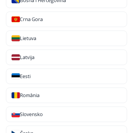
Bosna i Hercegovina
Crna Gora
Lietuva
Latvija
Eesti
România
Slovensko