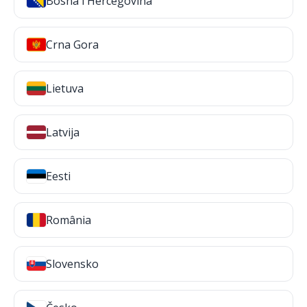
Bosna i Hercegovina
Crna Gora
Lietuva
Latvija
Eesti
România
Slovensko