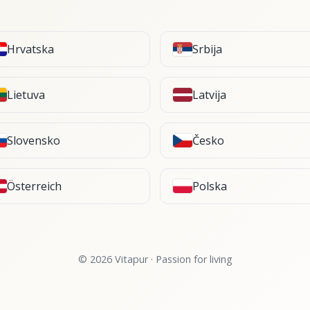
Hrvatska
Srbija
Lietuva
Latvija
Slovensko
Česko
Österreich
Polska
© 2026 Vitapur · Passion for living