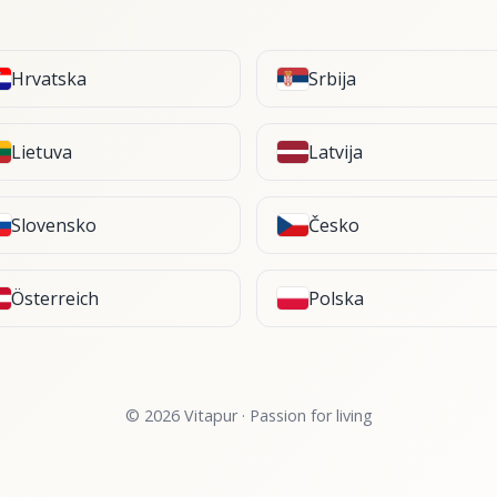
Hrvatska
Srbija
Lietuva
Latvija
Slovensko
Česko
Österreich
Polska
© 2026 Vitapur · Passion for living