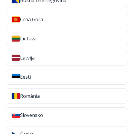
Bosna i Hercegovina
Crna Gora
Lietuva
Latvija
Eesti
România
Slovensko