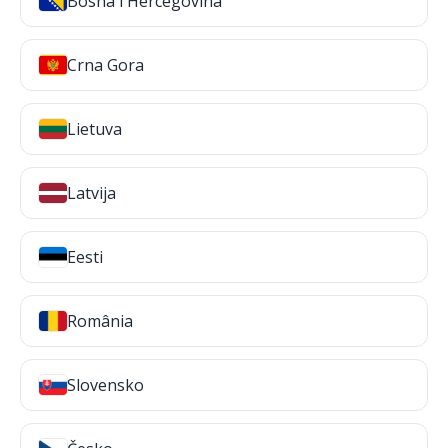
Bosna i Hercegovina
Crna Gora
Lietuva
Latvija
Eesti
România
Slovensko