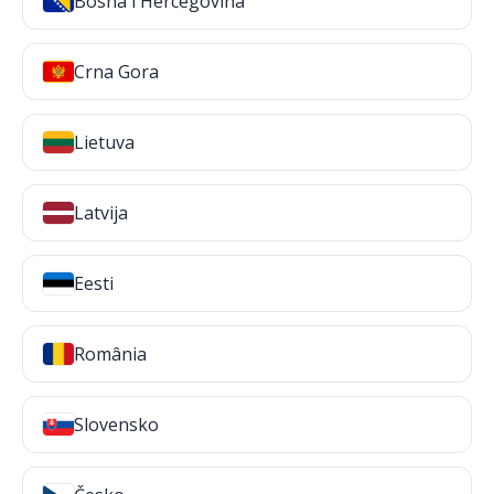
Bosna i Hercegovina
Crna Gora
Lietuva
Latvija
Eesti
România
Slovensko