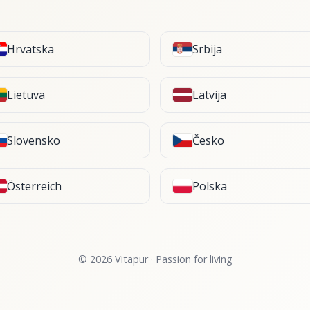
Hrvatska
Srbija
Lietuva
Latvija
Slovensko
Česko
Österreich
Polska
© 2026 Vitapur · Passion for living