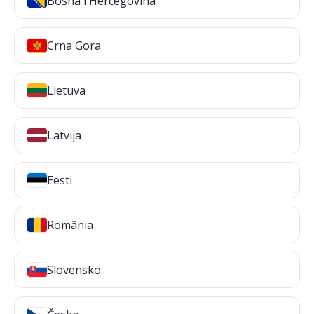
Bosna i Hercegovina
Crna Gora
Lietuva
Latvija
Eesti
România
Slovensko