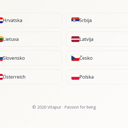
Hrvatska
Srbija
Lietuva
Latvija
Slovensko
Česko
Österreich
Polska
© 2026 Vitapur · Passion for living