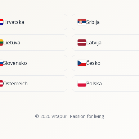
Hrvatska
Srbija
Lietuva
Latvija
Slovensko
Česko
Österreich
Polska
© 2026 Vitapur · Passion for living