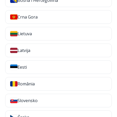
Bosna i Hercegovina
Crna Gora
Lietuva
Latvija
Eesti
România
Slovensko