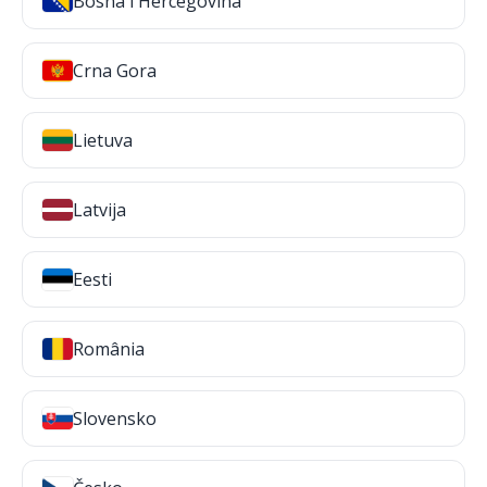
Bosna i Hercegovina
Crna Gora
Lietuva
Latvija
Eesti
România
Slovensko