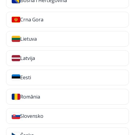
Bosna i Hercegovina
Crna Gora
Lietuva
Latvija
Eesti
România
Slovensko