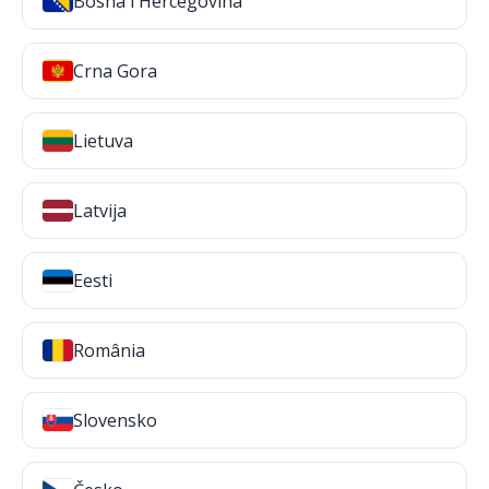
Bosna i Hercegovina
Crna Gora
Lietuva
Latvija
Eesti
România
Slovensko