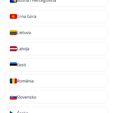
Bosna i Hercegovina
Crna Gora
Lietuva
Latvija
Eesti
România
Slovensko