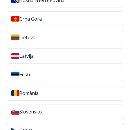
Bosna i Hercegovina
Crna Gora
Lietuva
Latvija
Eesti
România
Slovensko