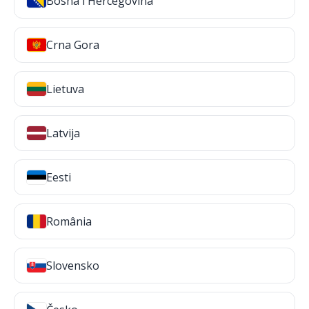
Bosna i Hercegovina
Crna Gora
Lietuva
Latvija
Eesti
România
Slovensko