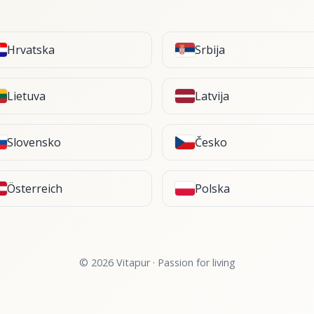
Hrvatska
Srbija
Lietuva
Latvija
Slovensko
Česko
Österreich
Polska
© 2026 Vitapur · Passion for living