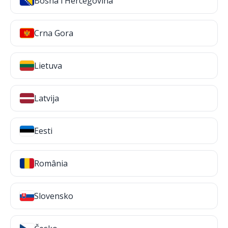
Bosna i Hercegovina
Crna Gora
Lietuva
Latvija
Eesti
România
Slovensko